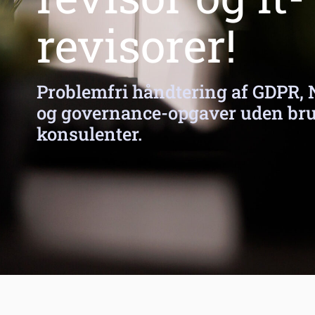
revisorer!
Problemfri håndtering af GDPR, 
og governance-opgaver uden bru
konsulenter.