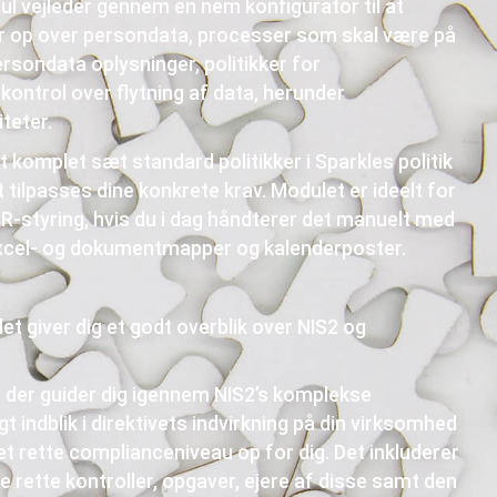
l vejleder gennem en nem konfigurator til at
er op over persondata, processer som skal være på
ersondata oplysninger, politikker for
ontrol over flytning af data, herunder
iteter.
 komplet sæt standard politikker i Sparkles politik
 tilpasses dine konkrete krav. Modulet er ideelt for
R-styring, hvis du i dag håndterer det manuelt med
excel- og dokumentmapper og kalenderposter.
t giver dig et godt overblik over NIS2 og
, der guider dig igennem NIS2’s komplekse
igt indblik i direktivets indvirkning på din virksomhed
t rette complianceniveau op for dig. Det inkluderer
e rette kontroller, opgaver, ejere af disse samt den