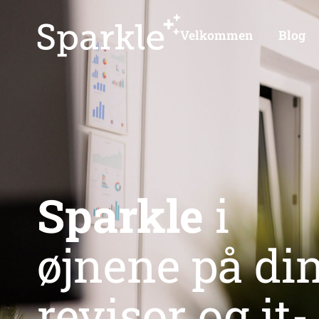
Velkommen
Blog
Sparkle
i
øjnene på di
revisor og it-