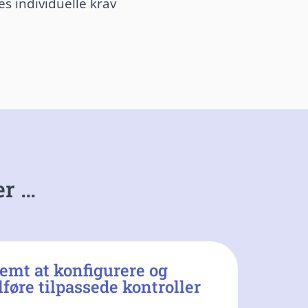
es individuelle krav
er …
emt at konfigurere og
ilføre tilpassede kontroller