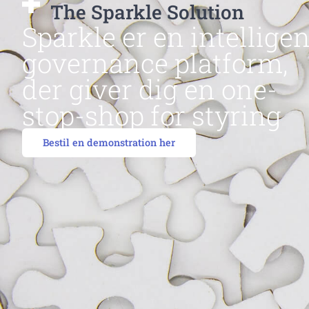
The Sparkle Solution
Sparkle er en intelligen
governance platform,
der giver dig en one-
stop-shop for styring
Bestil en demonstration her