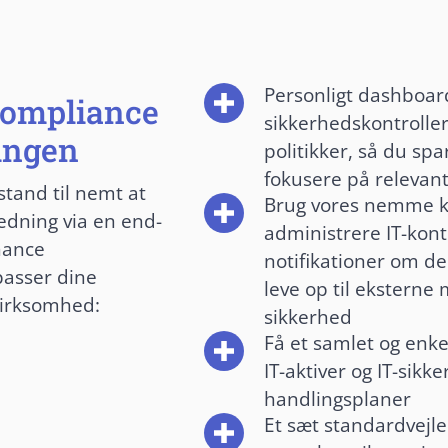
Personligt dashboard 
compliance
sikkerhedskontroller 
ingen
politikker, så du spa
fokusere på relevan
stand til nemt at
Brug vores nemme ko
ledning via en end-
administrere IT-kont
nance
notifikationer om de
passer dine
leve op til eksterne
virksomhed:
sikkerhed
Få et samlet og enkel
IT-aktiver og IT-sik
handlingsplaner
Et sæt standardvejle