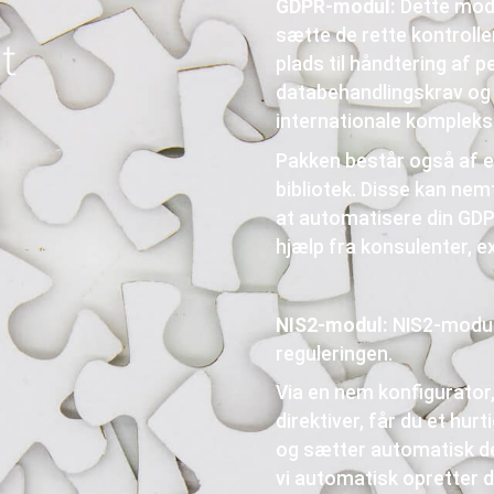
GDPR-modul:
Dette modu
sætte de rette kontroll
t
plads til håndtering af p
databehandlingskrav og k
internationale kompleks
Pakken består også af et
bibliotek. Disse kan nemt
at automatisere din GDP
hjælp fra konsulenter, 
NIS2-modul:
NIS2-module
reguleringen.
Via en nem konfigurator
direktiver, får du et hurt
og sætter automatisk de
vi automatisk opretter d